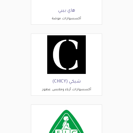
هاي بيبي
أكسسوارات, موضة
شيكي (CHICY)
أكسسوارات, أزياء وملابس, عطور