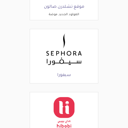
موقع تشلدرن صالون
المولود الجديد, موضة
سيفورا