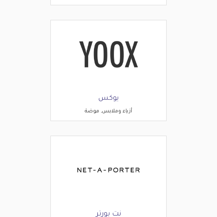
يوكس
أزياء وملابس, موضة
نت بورتر