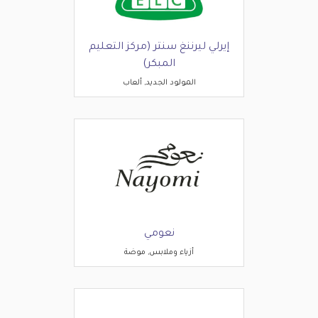
إيرلي ليرننغ سنتر (مركز التعليم
المبكر)
المولود الجديد, ألعاب
نعومي
أزياء وملابس, موضة