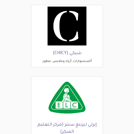
شيكي (CHICY)
أكسسوارات, أزياء وملابس, عطور
إيرلي ليرننغ سنتر (مركز التعليم
المبكر)