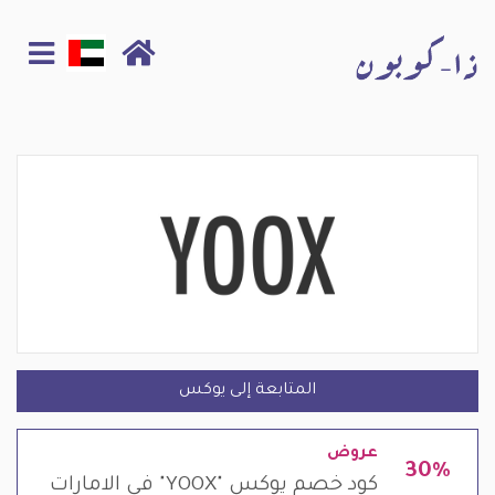
المتابعة إلى يوكس
عروض
30%
كود خصم يوكس "YOOX" في الامارات