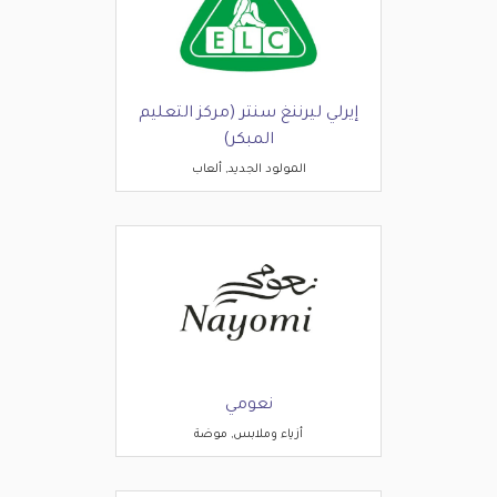
إيرلي ليرننغ سنتر (مركز التعليم
المبكر)
المولود الجديد, ألعاب
نعومي
أزياء وملابس, موضة