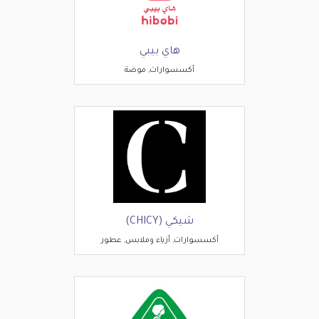
هاي بيبي
أكسسوارات, موضة
شيكي (CHICY)
أكسسوارات, أزياء وملابس, عطور