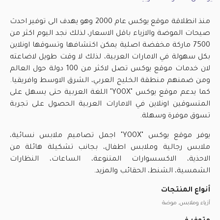
منذ انطلاقة موقع يوكس عام 2000 وهو يهدف الى توفير احدث
صيحات الموضة والازياء باقل الاسعار، لذلك نجد اليوم اكثر من
7500 ماركة مخفضة اصلية يمكن اكتشافها وتسوقها اونلاين
بكل سهولة في الامارات العربية، لذلك لا وقت طويل لاضاعته
لان خدمات موقع يوكس تصل لاكثر من 100 دولة حول العالم
ومن ضمنهم منطقة الخليج العربي، الشرق الاوسط وافريقيا.
كما يدعم موقع يوكس "YOOX" اللغة العربية حتى يسهل على
المتسوقين اونلاين في الامارات العربية الحصول على تجربة
تسوق موفرة وسهلة.
يوفر موقع يوكس "YOOX" اجمل تصاميم ملابس نسائية،
ملابس رجالية وملابس اطفال، بجانب تشكيلة هائلة من
الاحذية، الاكسسوارات المتنوعة، الساعات، النظارات
الشمسية، الشنط، الحقائب والمزيد.
أنواع المنتجات
أزياء وملابس, موضة