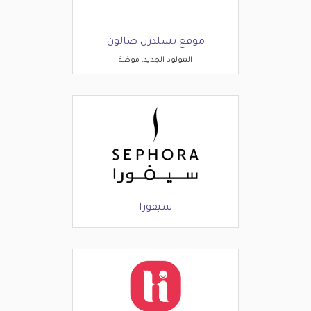
موقع تشلدرن صالون
المولود الجديد, موضة
سيفورا